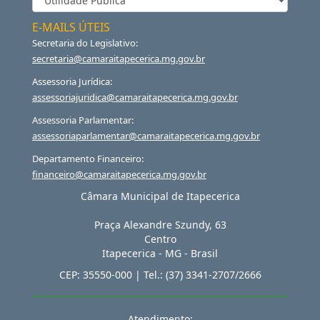
E-MAILS ÚTEIS
Secretaria do Legislativo:
secretaria@camaraitapecerica.mg.gov.br
Assessoria Jurídica:
assessoriajuridica@camaraitapecerica.mg.gov.br
Assessoria Parlamentar:
assessoriaparlamentar@camaraitapecerica.mg.gov.br
Departamento Financeiro:
financeiro@camaraitapecerica.mg.gov.br
Câmara Municipal de Itapecerica
Praça Alexandre Szundy, 63
Centro
Itapecerica
-
MG
-
Brasil
CEP:
35550-000
| Tel.:
(37) 3341-2707/2666
Atendimento: