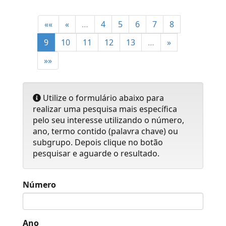
««
«
…
4
5
6
7
8
9
10
11
12
13
…
»
»»
Utilize o formulário abaixo para
realizar uma pesquisa mais específica
pelo seu interesse utilizando o número,
ano, termo contido (palavra chave) ou
subgrupo. Depois clique no botão
pesquisar e aguarde o resultado.
Número
Ano