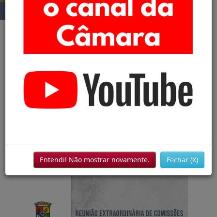
12ª Reunião Ordinária - Sessão Legislativa 2026
NOSSO CANAL NO
YOUTUBE
Entendi! Não mostrar novamente.
Fechar (X)
7ª Reunião Conjunta de Comissões 03-08-26