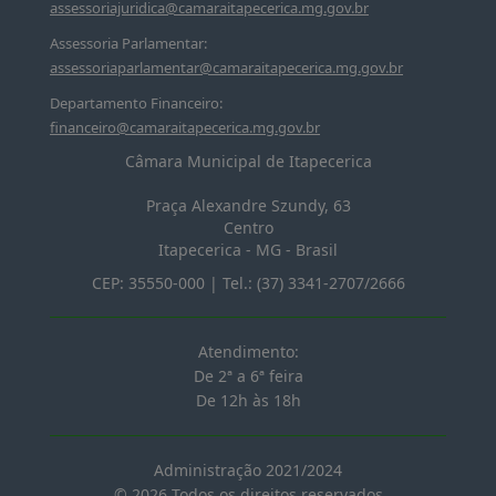
assessoriajuridica@camaraitapecerica.mg.gov.br
Assessoria Parlamentar:
assessoriaparlamentar@camaraitapecerica.mg.gov.br
Departamento Financeiro:
financeiro@camaraitapecerica.mg.gov.br
Câmara Municipal de Itapecerica
Praça Alexandre Szundy, 63
Centro
Itapecerica
-
MG
-
Brasil
CEP:
35550-000
| Tel.:
(37) 3341-2707/2666
Atendimento:
De 2ª a 6ª feira
De 12h às 18h
Administração 2021/2024
© 2026 Todos os direitos reservados