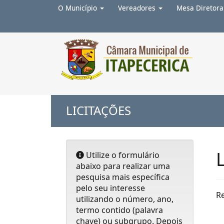
O Município
Vereadores
Mesa Diretor
Ir para o conteúdo
1
Ir para o menu
2
Ir para a busca
3
Ir para
LICITAÇÕES
Utilize o formulário
abaixo para realizar uma
pesquisa mais específica
pelo seu interesse
R
utilizando o número, ano,
termo contido (palavra
chave) ou subgrupo. Depois