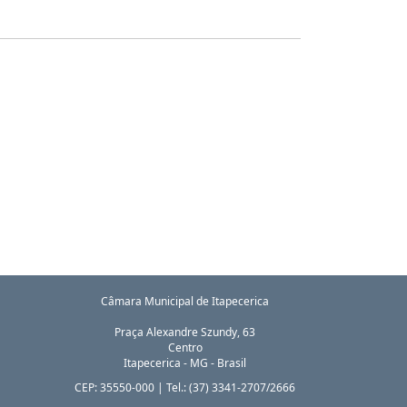
Câmara Municipal de Itapecerica
Praça Alexandre Szundy, 63
Centro
Itapecerica
-
MG
-
Brasil
CEP:
35550-000
| Tel.:
(37) 3341-2707/2666