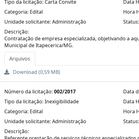
Tipo da licitação: Carta Convite
Data H
Categoria: Edital
Hora H
Unidade solicitante: Administração
Status
Descrição:
Contratação de empresa especializada, objetivando a aq
Municipal de Itapecerica/MG.
Arquivos
Download (0,59 MB)
Número da licitação:
002/2017
Data d
Tipo da licitação: Inexigibilidade
Data H
Categoria: Edital
Hora H
Unidade solicitante: Administração
Status
Descrição:
Referente prestação de serviços técnicos especializados d