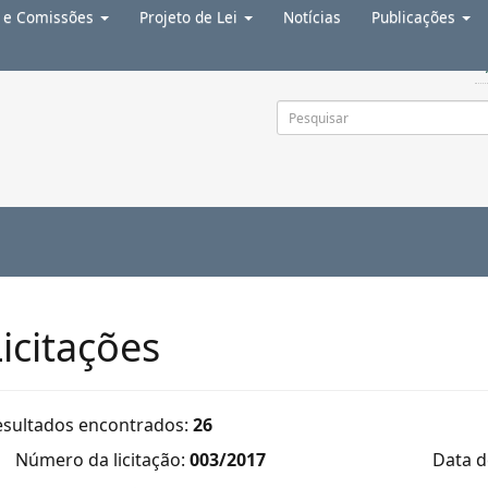
a e Comissões
Projeto de Lei
Notícias
Publicações
 o rodapé
4
Licitações
esultados encontrados:
26
Número da licitação:
003/2017
Data d