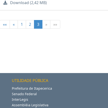
Download (2,42 MB)
««
«
1
2
3
»
»»
UTILIDADE PÚBLICA
Prefeitura de Itapecerica
Senado Federal
InterLegis
Assembléia Legislativa