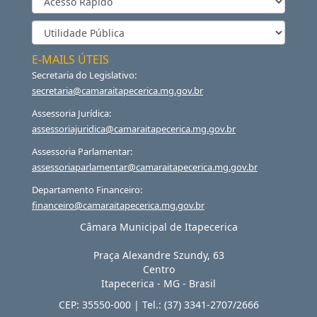
E-MAILS ÚTEIS
Secretaria do Legislativo:
secretaria@camaraitapecerica.mg.gov.br
Assessoria Jurídica:
assessoriajuridica@camaraitapecerica.mg.gov.br
Assessoria Parlamentar:
assessoriaparlamentar@camaraitapecerica.mg.gov.br
Departamento Financeiro:
financeiro@camaraitapecerica.mg.gov.br
Câmara Municipal de Itapecerica
Praça Alexandre Szundy, 63
Centro
Itapecerica
-
MG
-
Brasil
CEP:
35550-000
| Tel.:
(37) 3341-2707/2666