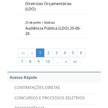
Diretrizes Orçamentárias
(LDO)
25 de Junho | Notícias
Audiência Pública (LDO) 25-06-
26
««
«
1
2
3
4
5
6
7
8
9
10
…
»
»»
Acesso Rápido
CONTRATAÇÕES DIRETAS
CONCURSOS E PROCESSOS SELETIVOS