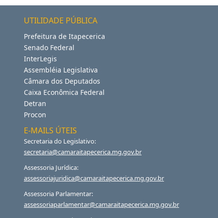
UTILIDADE PÚBLICA
Prefeitura de Itapecerica
Senado Federal
InterLegis
Assembléia Legislativa
Câmara dos Deputados
Caixa Econômica Federal
Detran
Procon
E-MAILS ÚTEIS
Secretaria do Legislativo:
secretaria@camaraitapecerica.mg.gov.br
Assessoria Jurídica:
assessoriajuridica@camaraitapecerica.mg.gov.br
Assessoria Parlamentar:
assessoriaparlamentar@camaraitapecerica.mg.gov.br