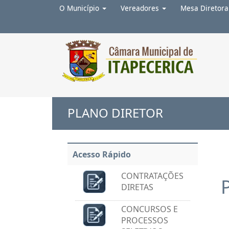
O Município
Vereadores
Mesa Diretor
Ir para o conteúdo
1
Ir para o menu
2
Ir para a busca
3
Ir para
PLANO DIRETOR
Acesso Rápido
CONTRATAÇÕES
DIRETAS
CONCURSOS E
PROCESSOS