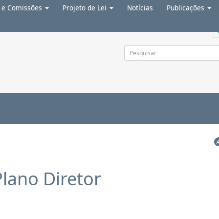
a e Comissões
Projeto de Lei
Notícias
Publicações
 o rodapé
4
Plano Diretor