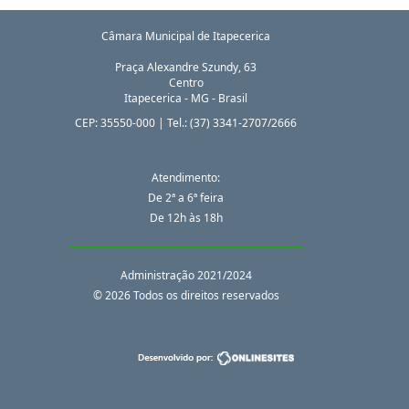
Câmara Municipal de Itapecerica
Praça Alexandre Szundy, 63
Centro
Itapecerica
-
MG
-
Brasil
CEP:
35550-000
| Tel.:
(37) 3341-2707/2666
Atendimento:
De 2ª a 6ª feira
De 12h às 18h
Administração 2021/2024
© 2026 Todos os direitos reservados