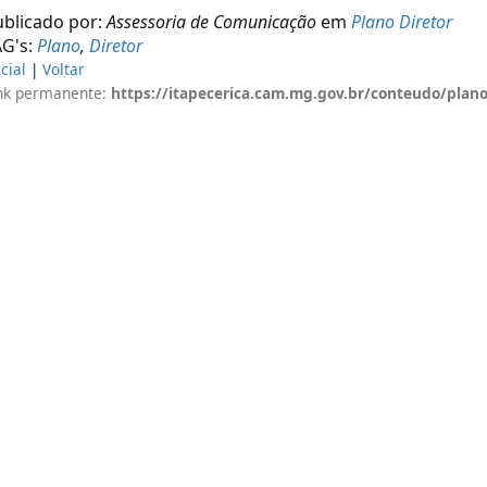
ublicado por:
Assessoria de Comunicação
em
Plano Diretor
AG's:
Plano
,
Diretor
icial
|
Voltar
nk permanente:
https://itapecerica.cam.mg.gov.br/conteudo/plano