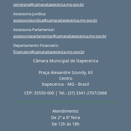
secretaria@camaraitapecerica.mg.gov.br
Assessoria Jurídica:
assessoriajuridica@camaraitapecerica.mg.gov.br
Assessoria Parlamentar:
assessoriaparlamentar@camaraitapecerica.mg.gov.br
Departamento Financeiro:
financeiro@camaraitapecerica.mg.gov.br
Câmara Municipal de Itapecerica
Praça Alexandre Szundy, 63
Centro
Itapecerica
-
MG
-
Brasil
CEP:
35550-000
| Tel.:
(37) 3341-2707/2666
Atendimento:
De 2ª a 6ª feira
De 12h às 18h