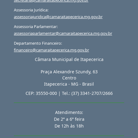
secretaria@camaraitapecerica.mg.gov.br
Assessoria Jurídica:
assessoriajuridica@camaraitapecerica.mg.gov.br
Assessoria Parlamentar:
assessoriaparlamentar@camaraitapecerica.mg.gov.br
Departamento Financeiro:
financeiro@camaraitapecerica.mg.gov.br
Câmara Municipal de Itapecerica
Praça Alexandre Szundy, 63
Centro
Itapecerica
-
MG
-
Brasil
CEP:
35550-000
| Tel.:
(37) 3341-2707/2666
Atendimento:
De 2ª a 6ª feira
De 12h às 18h