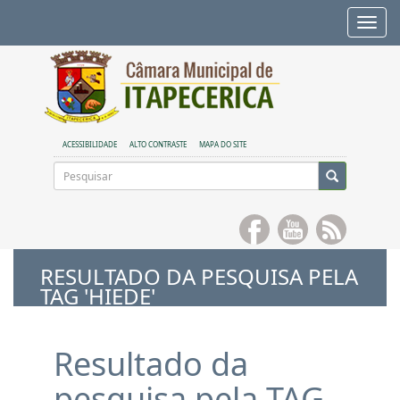
Alte
nave
ACESSIBILIDADE
ALTO CONTRASTE
MAPA DO SITE
RESULTADO DA PESQUISA PELA
TAG 'HIEDE'
Resultado da
pesquisa pela TAG