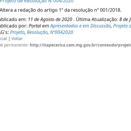
Projeto de Resolução Nº004/2020
Altera a redação do artigo 1º da resolução nº 001/2018.
ublicado em:
11 de Agosto de 2020
. Última Atualização:
8 de 
ublicado por:
Portal
em
Apresentados e em Discussão
,
Projeto 
AG's:
Projeto
,
Resolução
,
Nº0042020
icial
|
Voltar
nk permanente:
http://itapecerica.cam.mg.gov.br/conteudo/projet