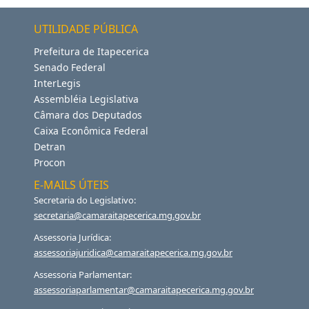
UTILIDADE PÚBLICA
Prefeitura de Itapecerica
Senado Federal
InterLegis
Assembléia Legislativa
Câmara dos Deputados
Caixa Econômica Federal
Detran
Procon
E-MAILS ÚTEIS
Secretaria do Legislativo:
secretaria@camaraitapecerica.mg.gov.br
Assessoria Jurídica:
assessoriajuridica@camaraitapecerica.mg.gov.br
Assessoria Parlamentar:
assessoriaparlamentar@camaraitapecerica.mg.gov.br