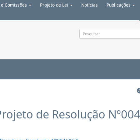
a e Comissões
Projeto de Lei
Notícias
Publicações
 o rodapé
4
Projeto de Resolução Nº00