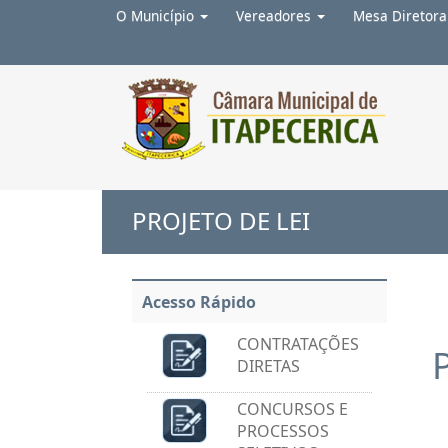
O Município
Vereadores
Mesa Diretor
Ir para o conteúdo
1
Ir para o menu
2
Ir para a busca
3
Ir para
PROJETO DE LEI
Acesso Rápido
CONTRATAÇÕES
DIRETAS
CONCURSOS E
PROCESSOS