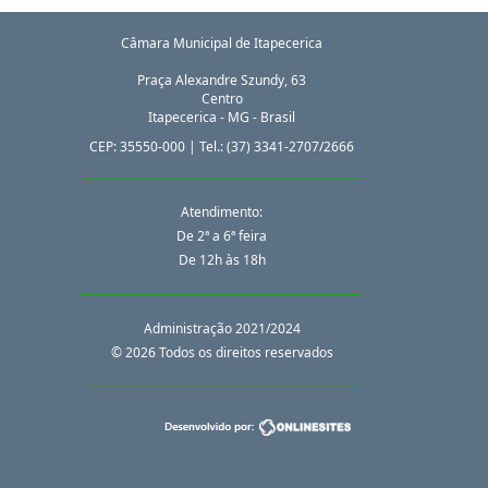
Câmara Municipal de Itapecerica
Praça Alexandre Szundy, 63
Centro
Itapecerica
-
MG
-
Brasil
CEP:
35550-000
| Tel.:
(37) 3341-2707/2666
Atendimento:
De 2ª a 6ª feira
De 12h às 18h
Administração 2021/2024
© 2026 Todos os direitos reservados